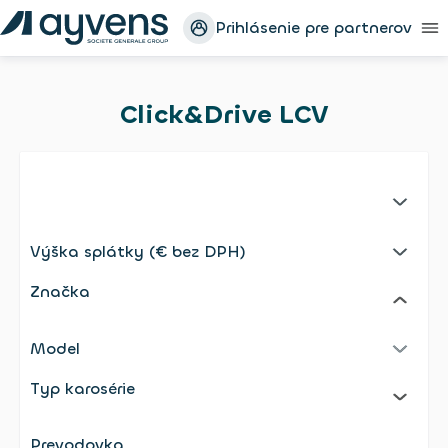
Prihlásenie pre partnerov
Click&Drive LCV
No selection;undefined
Výška splátky (€ bez DPH)
Selected: Výška splátky (€ bez DPH)
Značka
Model
Selected: Model
Typ karosérie
Prevodovka