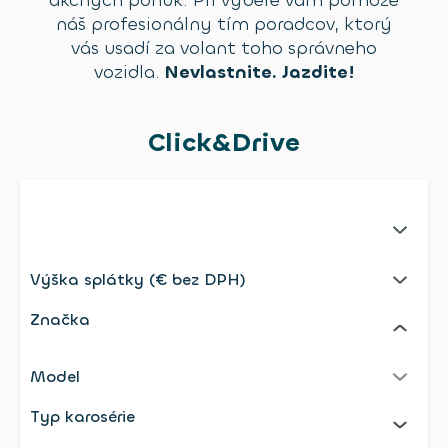
akčných ponúk. Pri výbere vám pomôže
náš profesionálny tím poradcov, ktorý
vás usadí za volant toho správneho
vozidla.
Nevlastnite. Jazdite!
Click&Drive
No selection;undefined
Výška splátky (€ bez DPH)
Selected: Výška splátky (€ bez DPH)
Značka
Model
Selected: Model
Typ karosérie