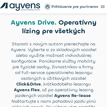
Prihlásenie pre partnerov
Ayvens Drive
.
Operatívny
lízing pre všetkých
Starosti s novým autom prenechajte na
Ayvens. Vyberte si zo skladových vozidiel
alebo využite možnosť individuálnej
konfigurácie. Ponúkame služby mobility
pre fyzické osoby, živnostníkov a firmy:
od full-service operatívneho leasingu
osobných a úžitkových vozidiel
Click&Drive
, krátkodobého leasingu
Ayvens Flex
, až po operatívny leasing
jazdených vozidiel
Ayvens Re-lease
.
Naštartujte s nami pohodovú jazdu plnú