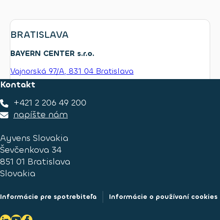
BRATISLAVA
BAYERN CENTER s.r.o.
Vajnorská 97/A, 831 04 Bratislava
Kontakt
+421 903 504 504
+421 2 206 49 200
pozicovna@bayerncenter.sk
napíšte nám
Po–Pi: 7:30 – 16:30
So–Ne a sviatky: zatvorené
Ayvens Slovakia
Ševčenkova 34
851 01 Bratislava
KOŠICE
Slovakia
CENTRUM MOBILITY
Informácie pre spotrebiteľa
Informácie o používaní cookies
Rastislavova 108, 040 01 Košice
+421 908 701 408