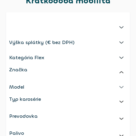
Krátkodobá mobilita
No selection;undefined
Výška splátky (€ bez DPH)
Selected: Výška splátky (€ bez DPH)
Kategória Flex
Selected: Kategória Flex
Značka
Model
Selected: Model
Typ karosérie
Prevodovka
Palivo