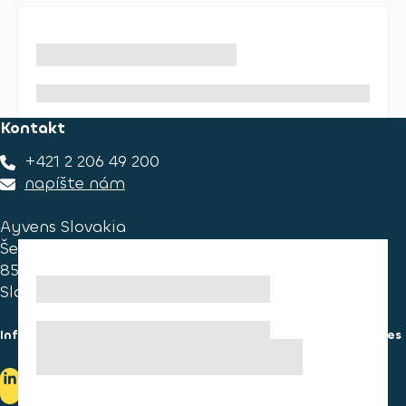
Kontakt
+421 2 206 49 200
napíšte nám
Ayvens Slovakia
Ševčenkova 34
851 01 Bratislava
Slovakia
Informácie pre spotrebiteľa
Informácie o používaní cookies