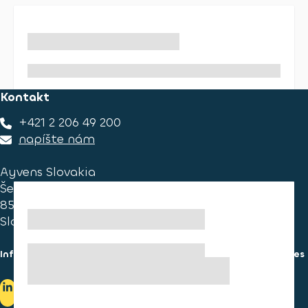
Kontakt
+421 2 206 49 200
napíšte nám
Ayvens Slovakia
Ševčenkova 34
851 01 Bratislava
Slovakia
Informácie pre spotrebiteľa
Informácie o používaní cookies