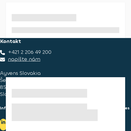
Kontakt
+421 2 206 49 200
napíšte nám
Ayvens Slovakia
Ševčenkova 34
851 01 Bratislava
Slovakia
Informácie pre spotrebiteľa
Informácie o používaní cookies