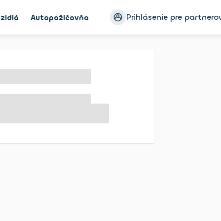
Prihlásenie pre partnero
zidlá
Autopožičovňa
Ayvens Bike
Blog
Konfigur