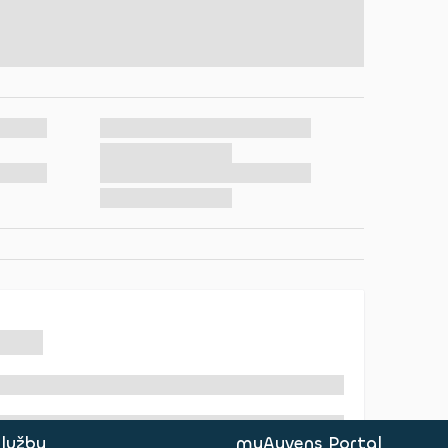
služby
myAyvens Portal