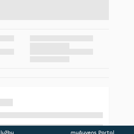
služby
myAyvens Portal