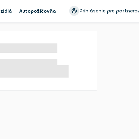
Prihlásenie pre partnero
zidlá
Autopožičovňa
Ayvens Bike
Blog
Konfigur