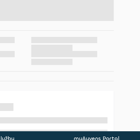
služby
myAyvens Portal