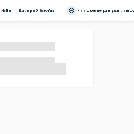
Prihlásenie pre partnero
zidlá
Autopožičovňa
Ayvens Bike
Blog
Konfigur