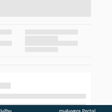
služby
myAyvens Portal