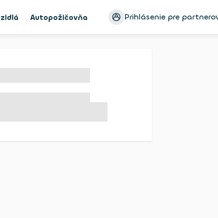
Prihlásenie pre partnero
zidlá
Autopožičovňa
Ayvens Bike
Blog
Konfigur