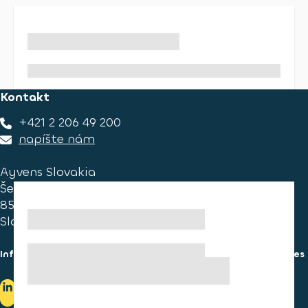
Kontakt
+421 2 206 49 200
napíšte nám
Ayvens Slovakia
Ševčenkova 34
851 01 Bratislava
Slovakia
Informácie pre spotrebiteľa
Informácie o používaní cookies