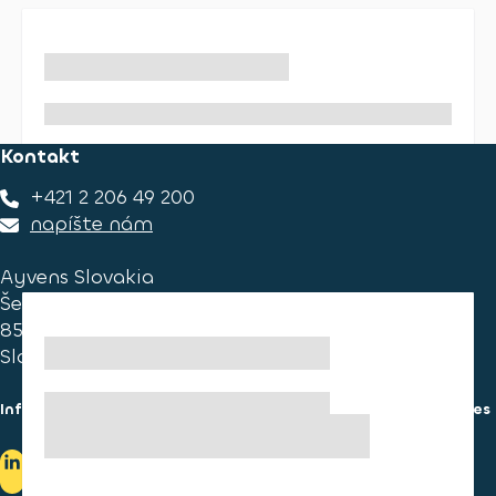
Kontakt
+421 2 206 49 200
napíšte nám
Ayvens Slovakia
Ševčenkova 34
851 01 Bratislava
Slovakia
Informácie pre spotrebiteľa
Informácie o používaní cookies