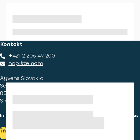
Kontakt
+421 2 206 49 200
napíšte nám
Ayvens Slovakia
Ševčenkova 34
851 01 Bratislava
Slovakia
Informácie pre spotrebiteľa
Informácie o používaní cookies