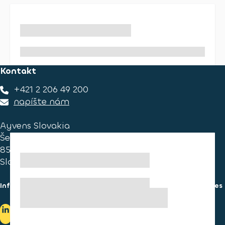
Kontakt
+421 2 206 49 200
napíšte nám
Ayvens Slovakia
Ševčenkova 34
851 01 Bratislava
Slovakia
Informácie pre spotrebiteľa
Informácie o používaní cookies