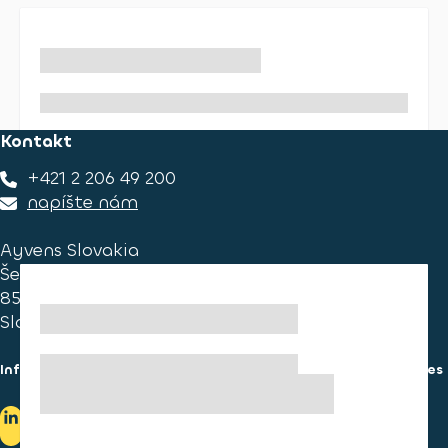
Kontakt
+421 2 206 49 200
napíšte nám
Ayvens Slovakia
Ševčenkova 34
851 01 Bratislava
Slovakia
Informácie pre spotrebiteľa
Informácie o používaní cookies