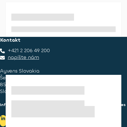
Kontakt
+421 2 206 49 200
napíšte nám
Ayvens Slovakia
Ševčenkova 34
851 01 Bratislava
Slovakia
Informácie pre spotrebiteľa
Informácie o používaní cookies