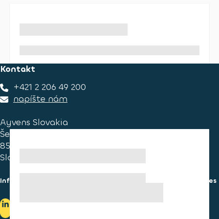
Kontakt
+421 2 206 49 200
napíšte nám
Ayvens Slovakia
Ševčenkova 34
851 01 Bratislava
Slovakia
Informácie pre spotrebiteľa
Informácie o používaní cookies