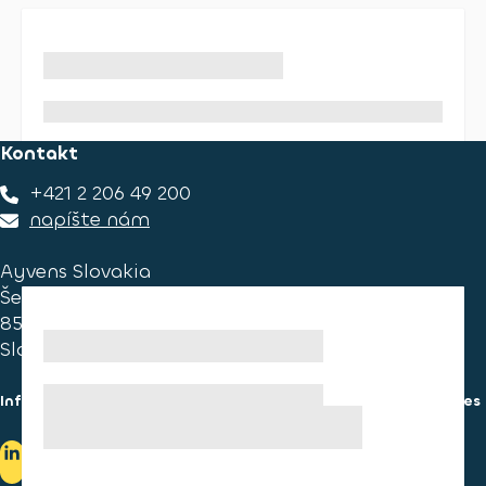
Kontakt
+421 2 206 49 200
napíšte nám
Ayvens Slovakia
Ševčenkova 34
851 01 Bratislava
Slovakia
Informácie pre spotrebiteľa
Informácie o používaní cookies