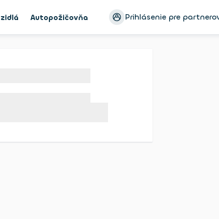
Prihlásenie pre partnero
zidlá
Autopožičovňa
Ayvens Bike
Blog
Konfigur