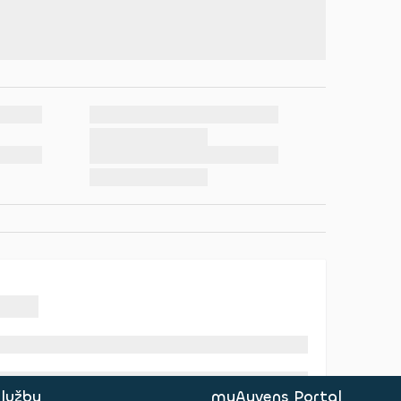
služby
myAyvens Portal