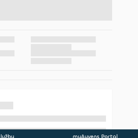
služby
myAyvens Portal