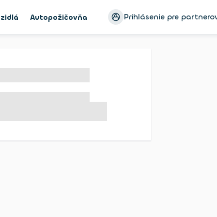
Prihlásenie pre partnero
zidlá
Autopožičovňa
Ayvens Bike
Blog
Konfigur